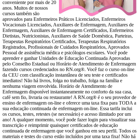
conveniente por mais de 20
anos. Muitos de nossos
cursos também são
aprovados para Enfermeiros Práticos Licenciados, Enfermeiros
Vocacionais Licenciados, Auxiliares de Enfermagem, Auxiliares de
Enfermagem, Auxiliares de Enfermagem Certificados, Enfermeiros
Dietistas, Nutricionistas, Auxiliares de Saúde Doméstica, Parteiras,
Terapeutas Respiratórios Certificados, Terapeutas Respiratórios
Registrados, Profissionais de Cuidados Respiratórios, Aprovados
Pessoal de assistência médica e psicólogos escolares. Você pode
aprender e ganhar Unidades de Educação Continuada Aprovadas
pelo Conselho Estadual ou Horário de Atendimento de Enfermagem
fazendo cursos credenciados no RN.org®. Você faz o curso on-line
da CEU com classificação instantânea de seu teste e certificados
imediatos! Não há livros, folga no trabalho, folga na família e
nenhuma viagem envolvida. Horário de Atendimento de
Enfermagem disponível instantaneamente no conforto da sua casa,
café sem fio, livraria ou restaurante! A RN.org® é o seu provedor de
ensino de enfermagem on-line e oferece uma taxa fixa para TODA a
sua educação continuada de enfermagem on-line. Essa tarifa inclui
os cursos, testes, retestes (se necessário) e acesso ilimitado por um
ano! A qualquer momento, você pode fazer login para visualizar sua
transcrição e reimprimir quaisquer certificados de educação
continuada de enfermagem que você ganhou em seu perfil. Todos os
materiais e testes do curso estão incluídos por uma taxa fixa! Não há