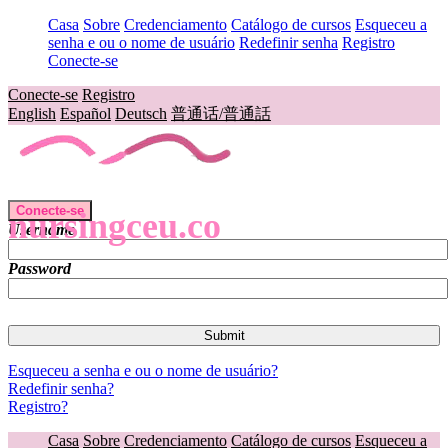
Casa
Sobre
Credenciamento
Catálogo de cursos
Esqueceu a
senha e ou o nome de usuário
Redefinir senha
Registro
Conecte-se
Conecte-se
Registro
English
Español
Deutsch
普通话/普通話
Conecte-se
nursingceu.co
Username
Password
Esqueceu a senha e ou o nome de usuário?
Redefinir senha?
Registro?
Casa
Sobre
Credenciamento
Catálogo de cursos
Esqueceu a