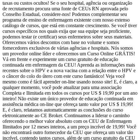
taxas ou custos ocultos! Se o seu hospital, agência ou organização
de recrutamento procura uma fonte de CEUs RN aprovada pelo
Conselho Estadual, considere-nos! Podemos complementar seu
programa de ensino de enfermagem existente com nosso extenso
catálogo de cursos, que está em constante crescimento. Se você tiver
cursos específicos nos quais exija que sua equipe seja proficiente,
podemos testar (e certificar) seus enfermeiros sobre seus materiais.
Oferecemos vários descontos com base no volume e somos
fornecedores exclusivos de várias agências e hospitais. Nós somos
um provedor online líder e oferecemos um Curso Online GRÁTIS!
Vá em frente e experimente um curso gratuito de educação
continuada em enfermagem da CEU! Aprenda as informações mais
recentes sobre o HPV e a nova vacina com a relação entre o HPV e
o câncer do colo do útero com este curso fantástico! Veja você
mesmo como é fácil aprender on-line usando nosso site! E, é claro, a
qualquer momento, você pode atualizar para uma associação
Completa e Ilimitada em todos os cursos por US $ 19,99 por um ano
inteiro! Não existe um único provedor de educação continuada em
assistência médica on-line que ofereça tanto valor por US $ 19,99!
E, é claro, relatamos automaticamente as conclusões do curso
eletronicamente ao CE Broker. Continuamos a liderar o caminho
oferecendo o melhor valor absoluto com os CEU de Enfermagem
Ilimitados por 12 meses inteiros, a um preço incrível de 19,99! Você
não encontrará outro fornecedor da CEU que ofereça um valor tão
incrível, contendo tantos cursos, além de um curso gratuito da CEU